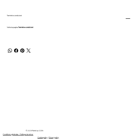
Termini e condizioni
Visita la pagina
Termini e condizioni
© 2025 Pleink by CCEA
Conditions générales - Politique de retour
Cookie policy
-
Privacy policy