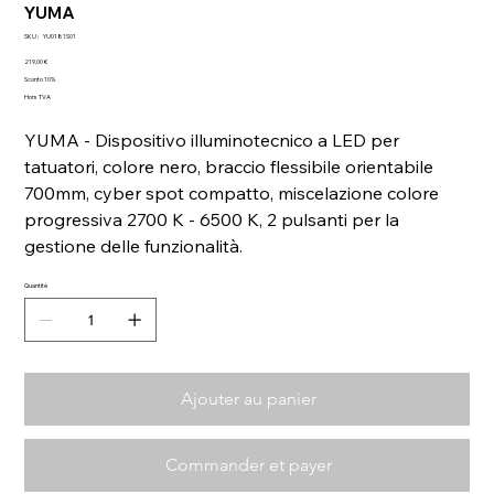
YUMA
SKU
SKU :
YU0181S01
YU0181S01
Prix
219,00 €
Sconto 10%
Hors TVA
YUMA - Dispositivo illuminotecnico a LED per
tatuatori, colore nero, braccio flessibile orientabile
700mm, cyber spot compatto, miscelazione colore
progressiva 2700 K - 6500 K, 2 pulsanti per la
gestione delle funzionalità.
Quantité
Ajouter au panier
Commander et payer